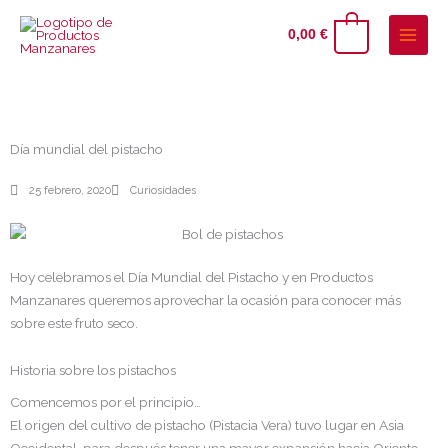
Ir
al
0
0,00
€
contenido
Día mundial del pistacho
25 febrero, 2020
Curiosidades
Hoy celebramos el Día Mundial del Pistacho y en Productos
Manzanares queremos aprovechar la ocasión para conocer más
sobre este fruto seco.
Historia sobre los pistachos
Comencemos por el principio…
El origen del cultivo de pistacho (Pistacia Vera) tuvo lugar en Asia