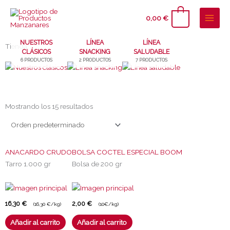
Ir
al
0
0,00
€
contenido
NUESTROS
LÍNEA
LÍNEA
Tienda
CLÁSICOS
SNACKING
SALUDABLE
6 PRODUCTOS
2 PRODUCTOS
7 PRODUCTOS
Mostrando los 15 resultados
ANACARDO CRUDO
BOLSA COCTEL ESPECIAL BOOM
Tarro 1.000 gr
Bolsa de 200 gr
16,30
€
2,00
€
(16,30 €/kg)
(10€/kg)
Añadir al carrito
Añadir al carrito