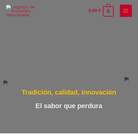
Ir
al
0
0,00
€
contenido
Tradición, calidad, innovación
El sabor que perdura