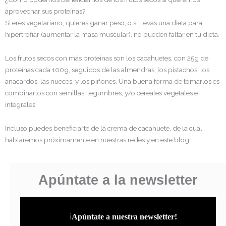
aprovechar sus proteínas?
Si eres vegetariano, quieres ganar peso, o si llevas una dieta para
hipertrofiar (aumentar la masa muscular), no pueden faltar en tu dieta.
Los frutos secos con más proteínas son los cacahuetes, con 25g de
proteínas cada 100g, seguidos de las almendras, los pistachos, los
anacardos, las nueces, y los piñones. Una buena forma de tomarlos es
combinarlos con semillas, legumbres, y/o cereales vegetales e
integrales.
Incluso puedes beneficiarte de la crema de cacahuete, de la cual
hablaremos próximamente en nuestras redes y en este blog.
Apúntate a la newsletter
¡
Apúntate a nuestra newsletter!