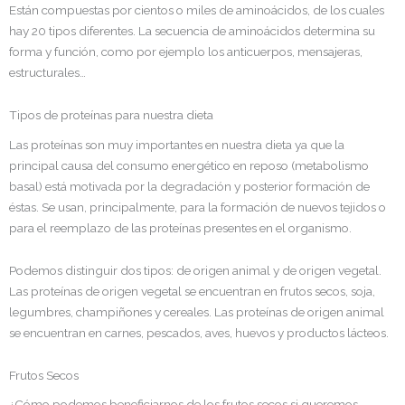
Están compuestas por cientos o miles de aminoácidos, de los cuales
hay 20 tipos diferentes. La secuencia de aminoácidos determina su
forma y función, como por ejemplo los anticuerpos, mensajeras,
estructurales…
Tipos de proteínas para nuestra dieta
Las proteínas son muy importantes en nuestra dieta ya que
la
principal causa del consumo energético en reposo (metabolismo
basal) está motivada por la degradación y posterior formación de
éstas. Se usan, principalmente, para la formación de nuevos tejidos o
para el reemplazo de las proteínas presentes en el organismo.
Podemos distinguir dos tipos: de origen animal y de origen vegetal.
Las proteínas de origen vegetal se encuentran en frutos secos, soja,
legumbres, champiñones y cereales. Las proteínas de origen animal
se encuentran en carnes, pescados, aves, huevos y productos lácteos.
Frutos Secos
¿Cómo podemos beneficiarnos de los frutos secos si queremos