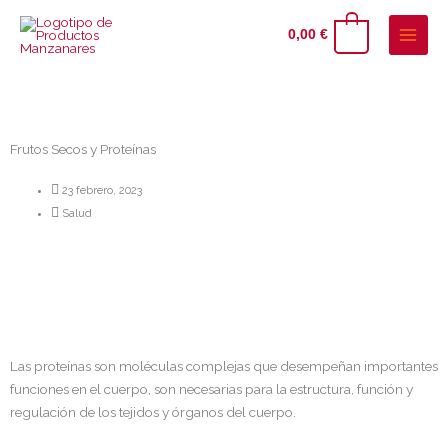
Ir
al
0
0,00
€
contenido
Frutos Secos y Proteínas
23 febrero, 2023
Salud
Las proteínas son moléculas complejas que desempeñan importantes
funciones en el cuerpo,
son necesarias para la estructura, función y
regulación de los tejidos y órganos del cuerpo.