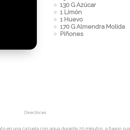
130 G Azúcar
1 Limón
1 Huevo
170 G Almendra Molida
Piñones
Directrices
ato en una cazuela con agua durante 20 minutos, a fuego sua