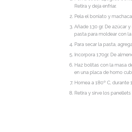
Retira y deja enfriar.
Pela el boniato y machaca 
Añade 130 gr. De azúcar y 
pasta para moldear con la
Para secar la pasta, agre
Incorpora 170gr. De almend
Haz bolitas con la masa d
en una placa de horno cub
Hornea a 180º C, durante 
Retira y sirve los panellet