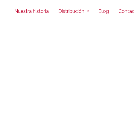
Nuestra historia
Distribución
Blog
Conta
ción
Tiempo de cocinado
o
35 mins