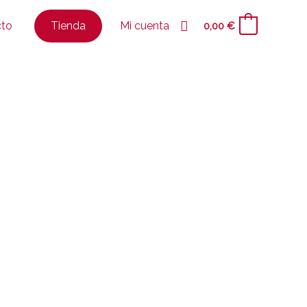
Buscar
Tienda
cto
Mi cuenta
0,00
€
0
Tiempo total
No especificado