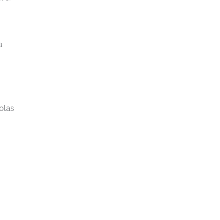
a
olas