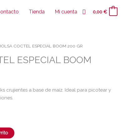
Buscar
ontacto
Tienda
Mi cuenta
0,00
€
0
BOLSA COCTEL ESPECIAL BOOM 200 GR
TEL ESPECIAL BOOM
s crujientes a base de maíz. Ideal para picotear y
niones.
rito