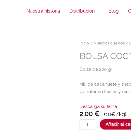
Nuestra historia
Distribución
Blog
C
BOLSA
Inicio
/
Nuestros clásicos
/ 
COCTEL
BOLSA COC
ESPECIAL
BOOM
Bolsa de 200 gr
200
GR
Mix de cacahuete y snack
cantidad
disfrutar en fiestas y reu
Descarga su ficha
2,00
€
(10€/kg)
Añadir al car